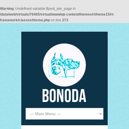
Warning
: Undefined variable $post_per_page in
/data/web/virtuals/76465/virtual/www/wp-content/themes/rttheme15/rt-
framework/classes/theme.php
on line
273