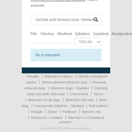
zvraceni
Filtr:
Všechny
Otevřené
Vyřešeno
Uzavřené
Neodpověz
Nic k zobrazení.
Aktuality
Veterinární ordinace
Historie chovatelské
stanice
Historie plemene německé dogy
Anatomie
německé dogy
Německá doga – Standard
Otevřený
dopis chovatele nabyvateli
Chovná fena
Výživa
Sledování vývoje dogy
Sledování věku dog
Naše
dogy
Francouzský buldoček – Standard
Naši buldočci
Etologie
Zdraví
Publikace
Napsali o nás
Rozhovory v rozhlase
Veterinární a chovatelská
poradna
Copyright © 2014 Deutsche-dogge.cz