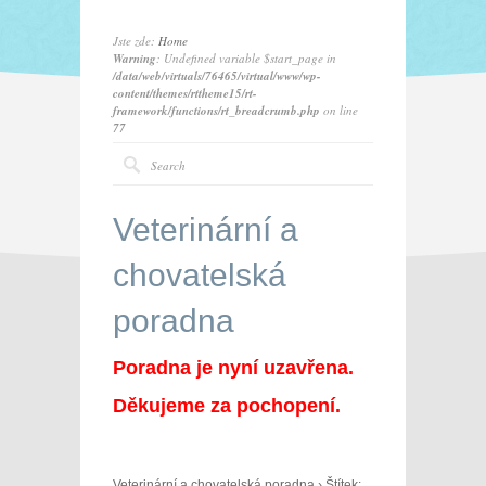
Jste zde:
Home
Warning
: Undefined variable $start_page in
/data/web/virtuals/76465/virtual/www/wp-
content/themes/rttheme15/rt-
framework/functions/rt_breadcrumb.php
on line
77
Veterinární a
chovatelská
poradna
Poradna je nyní uzavřena.
Děkujeme za pochopení.
Veterinární a chovatelská poradna
›
Štítek: