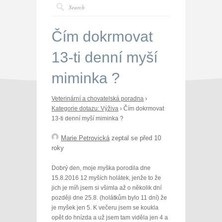
Čím dokrmovat
13-ti denní myší
miminka ?
Veterinární a chovatelská poradna
›
Kategorie dotazu: Výživa
›
Čím dokrmovat
13-ti denní myší miminka ?
Marie Petrovická
zeptal se před 10
roky
Dobrý den, moje myška porodila dne
15.8.2016 12 myších holátek, jenže to že
jich je míň jsem si všimla až o několik dní
později dne 25.8. (holátkům bylo 11 dní) že
je myšek jen 5. K večeru jsem se koukla
opět do hnízda a už jsem tam viděla jen 4 a