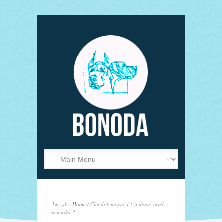
Jste zde:
Home
/ Čím dokrmovat 13-ti denní myší
miminka ?