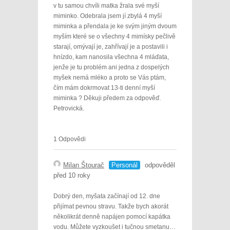
v tu samou chvíli matka žrala své myší
miminko. Odebrala jsem jí zbylá 4 myší
miminka a přendala je ke svým jiným dvoum
myším které se o všechny 4 mimísky pečlivě
starají, omývají je, zahřívají je a postavili i
hnízdo, kam nanosila všechna 4 mláďata,
jenže je tu problém ani jedna z dospelých
myšek nemá mléko a proto se Vás ptám,
čím mám dokrmovat 13-ti denní myší
miminka ? Děkuji předem za odpověď.
Petrovická.
1 Odpovědi
Milan Štourač
Personál
odpověděl
před 10 roky
Dobrý den, myšata začínají od 12. dne
přijímat pevnou stravu. Takže bych akorát
několikrát denně napájen pomocí kapátka
vodu. Můžete vyzkoušet i tučnou smetanu…